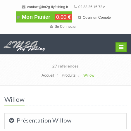
contact@lm2g-flyfishing.fr
02 33 25 15 72 >
Mon Panier
0,00 €
Ouvrir un Compte
Se Connecter
Affiche
Menu
27 références
Accueil
Produits
Willow
Willow
Présentation Willow