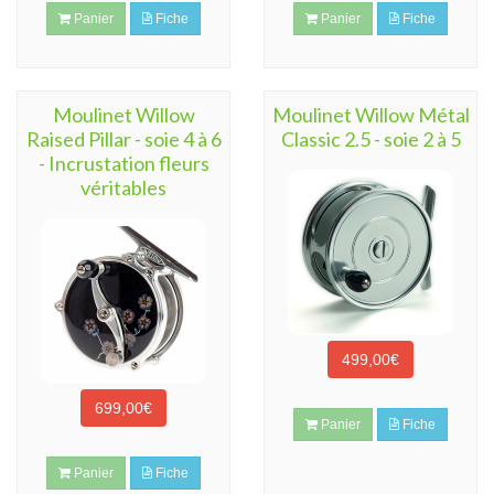
Panier
Fiche
Panier
Fiche
Moulinet Willow
Moulinet Willow Métal
Raised Pillar - soie 4 à 6
Classic 2.5 - soie 2 à 5
- Incrustation fleurs
véritables
499,00€
699,00€
Panier
Fiche
Panier
Fiche