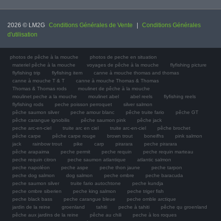
2026 © LM2G
Conditions Générales de Vente
|
Conditions Générales
d'utilisation
photos de pêche à la mouche
photos de peche en situation
materiel pêche à la mouche
voyages de pêche à la mouche
flyfishing picture
flyfishing trip
flyfishing item
canne à mouche thomas and thomas
canne à mouche T & T
canne à mouche Thomas & Thomas
Thomas & Thomas rods
moulinet de pêche à la mouche
moulinet peche a la mouche
moulinet abel
abel reels
flyfishing reels
flyfishing rods
peche poisson perroquet
silver salmon
pêche saumon silver
peche amour blanc
pêche truite fario
pêche GT
pêche carangue ignobilis
pêche saumon pink
pêche jack
peche arc-en-ciel
truite arc en ciel
truite arc-en-ciel
pêche brochet
pêche carpe
pêche carpe rouge
brown trout
boneifhs
pink salmon
jack
rainbow trout
pike
carp
pirarara
peche pirarara
pêche arapaima
peche permit
peche requin
peche requin marteau
peche requin citron
peche saumon atlantique
atlantic salmon
peche napoléon
peche aspe
peche thon jaune
peche tarpon
peche dog salmon
dog salmon
peche ombre
peche baracuda
peche saumon silver
truite fario autochtone
peche kundja
peche ombre siberien
peche king salmon
peche triger fish
peche black bass
peche carangue bleue
peche omble arctique
jardin de la reine
groenland
tahiti
peche à tahiti
pêche qu groenland
pêche aux jardins de la reine
pêche au chili
peche à los roques