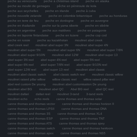
peche au venezuela
peche à christmas island
peche en alaska
peche au moulin de gemages
pêche en péninsule de kola
peche aux seychelles
peche en irlande
peche à cuba
peche nouvelle zelande
peche en colombie britannique
peche au honduras
peche en terre de feu
peche en dordogne
peche en auvergne
peche en thailande
peche sur la yama siberie
peche en sibérie
peche en argentine
peche aux maldives
peche en patagonie
peche en laponie finlandaise
peche en lozere
peche cop cod
peche en russie
peche au kazakhstan
moulinet abel creek
abel creek reel
moulinet abel super 3N
moulinet abel super 4N
moulinet abel super 5N
moulinet abel super 6N
moulinet abel super 7/8N
moulinet abel super 9/10N
moulinet abel 12W
moulinet abel super 13
abel super 3N reel
abel super 4N reel
abel super 5N reel
abel super 6N reel
abel super 7/8N reel
abel super 9/10N reel
abel super 12W reel
abel super 13 reel
moulinet abel classic
moulinet abel classic switch
abel classic switch reel
moulinet classic willow
moulinet raised pillar willow
willow classic reel
willow raised pillar reel
abel reel custom De young
moulinet abel customisation De young
moulinet abel BG
moulinet abel QC
Abel BG reel
abel QC reel
moulinet dallari
dallari reel
moulinet 3-tand
3-tand reels
moulinet echo
echo reels
canne thomas and thomas solar
canne thomas and thomas vector
canne thomas and thomas horizon II
canne thomas and thomas LPSII
canne thomas and thomas DNA
canne thomas and thomas 3S
canne thomas and thomas XL4
canne thomas and thomas ESP
canne thomas and thomas TNT
canne thomas and thomas ATS
canne thomas and thomas spey
canne thomas and thomas switch
canne thomas and thomas heirloom
canne thomas and thomas apex
canne thomas and thomas NS5