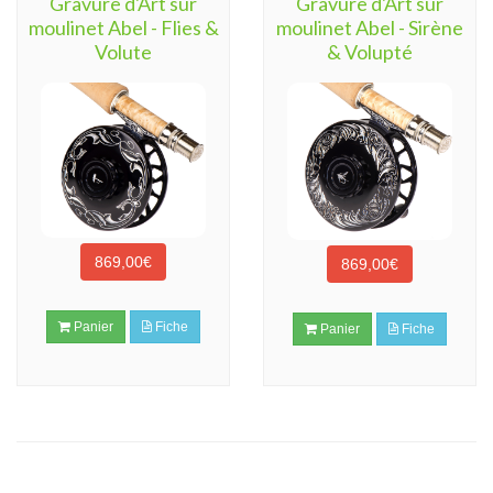
Gravure d'Art sur
Gravure d'Art sur
moulinet Abel - Flies &
moulinet Abel - Sirène
Volute
& Volupté
869,00€
869,00€
Panier
Fiche
Panier
Fiche