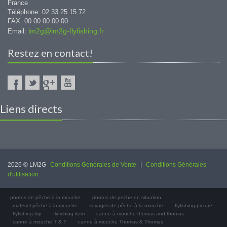
France
Téléphone: 02 33 25 15 72
FAX: 00 00 00 00 00
lm2g@lm2g-flyfishing.fr
Email:
Restez en contact!
Liens directs
2026 © LM2G
Conditions Générales de Vente
|
Conditions Générales
d'utilisation
photos de pêche à la mouche
photos de peche en situation
materiel pêche à la mouche
voyages de pêche à la mouche
flyfishing picture
flyfishing trip
flyfishing item
canne à mouche thomas and thomas
canne à mouche T & T
canne à mouche Thomas & Thomas