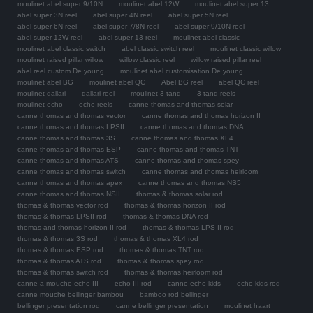
moulinet abel super 9/10N
moulinet abel 12W
moulinet abel super 13
abel super 3N reel
abel super 4N reel
abel super 5N reel
abel super 6N reel
abel super 7/8N reel
abel super 9/10N reel
abel super 12W reel
abel super 13 reel
moulinet abel classic
moulinet abel classic switch
abel classic switch reel
moulinet classic willow
moulinet raised pillar willow
willow classic reel
willow raised pillar reel
abel reel custom De young
moulinet abel customisation De young
moulinet abel BG
moulinet abel QC
Abel BG reel
abel QC reel
moulinet dallari
dallari reel
moulinet 3-tand
3-tand reels
moulinet echo
echo reels
canne thomas and thomas solar
canne thomas and thomas vector
canne thomas and thomas horizon II
canne thomas and thomas LPSII
canne thomas and thomas DNA
canne thomas and thomas 3S
canne thomas and thomas XL4
canne thomas and thomas ESP
canne thomas and thomas TNT
canne thomas and thomas ATS
canne thomas and thomas spey
canne thomas and thomas switch
canne thomas and thomas heirloom
canne thomas and thomas apex
canne thomas and thomas NS5
canne thomas and thomas NSII
thomas & thomas solar rod
thomas & thomas vector rod
thomas & thomas horizon II rod
thomas & thomas LPSII rod
thomas & thomas DNA rod
thomas and thomas horizon II rod
thomas & thomas LPS II rod
thomas & thomas 3S rod
thomas & thomas XL4 rod
thomas & thomas ESP rod
thomas & thomas TNT rod
thomas & thomas ATS rod
thomas & thomas spey rod
thomas & thomas switch rod
thomas & thomas heirloom rod
canne a mouche echo III
echo III rod
canne echo kids
echo kids rod
canne mouche bellinger bambou
bamboo rod bellinger
bellinger presentation rod
canne bellinger presentation
moulinet haart