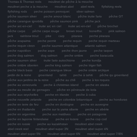
Thomas & Thomas rods
moulinet de pêche à la mouche
moulinet peche a la mouche
moulinet abel
abel reels
flyfishing reels
flyfishing rods
peche poisson perroquet
silver salmon
pêche saumon silver
peche amour blanc
pêche truite fario
pêche GT
pêche carangue ignobilis
pêche saumon pink
pêche jack
peche arc-en-ciel
truite arc en ciel
truite arc-en-ciel
pêche brochet
pêche carpe
pêche carpe rouge
brown trout
boneifhs
pink salmon
jack
rainbow trout
pike
carp
pirarara
peche pirarara
pêche arapaima
peche permit
peche requin
peche requin marteau
peche requin citron
peche saumon atlantique
atlantic salmon
peche napoléon
peche aspe
peche thon jaune
peche tarpon
peche dog salmon
dog salmon
peche ombre
peche baracuda
peche saumon silver
truite fario autochtone
peche kundja
peche ombre siberien
peche king salmon
peche triger fish
peche black bass
peche carangue bleue
peche omble arctique
jardin de la reine
groenland
tahiti
peche à tahiti
pêche qu groenland
pêche aux jardins de la reine
pêche au chili
peche à los roques
peche au venezuela
peche à christmas island
peche en alaska
peche au moulin de gemages
pêche en péninsule de kola
peche aux seychelles
peche en irlande
peche à cuba
peche nouvelle zelande
peche en colombie britannique
peche au honduras
peche en terre de feu
peche en dordogne
peche en auvergne
peche en thailande
peche sur la yama siberie
peche en sibérie
peche en argentine
peche aux maldives
peche en patagonie
peche en laponie finlandaise
peche en lozere
peche cop cod
peche en russie
peche au kazakhstan
moulinet abel creek
abel creek reel
moulinet abel super 3N
moulinet abel super 4N
moulinet abel super 5N
moulinet abel super 6N
moulinet abel super 7/8N