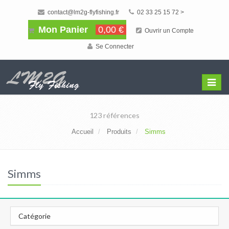
contact@lm2g-flyfishing.fr
02 33 25 15 72 >
Mon Panier
0,00 €
Ouvrir un Compte
Se Connecter
Affiche
Menu
123 références
Accueil
Produits
Simms
Simms
Catégorie