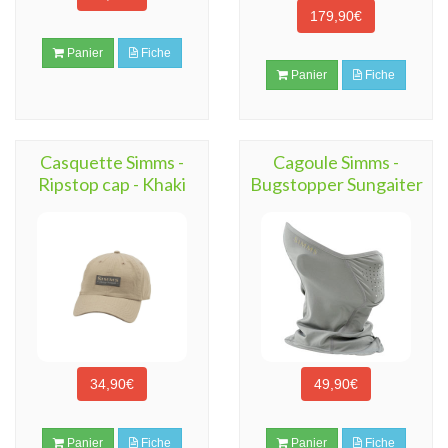
179,90€
Panier
Fiche
Panier
Fiche
Casquette Simms -
Cagoule Simms -
Ripstop cap - Khaki
Bugstopper Sungaiter
34,90€
49,90€
Panier
Fiche
Panier
Fiche