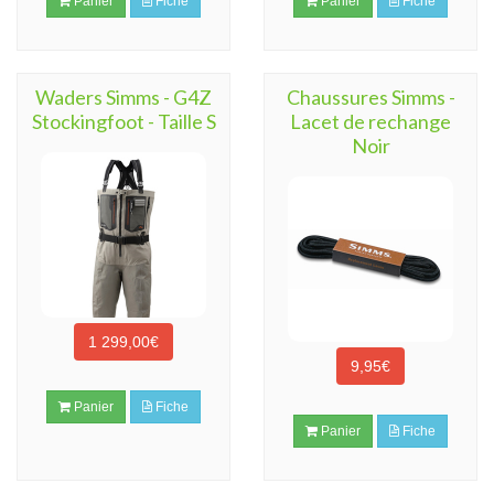
Panier
Fiche
Panier
Fiche
Waders Simms - G4Z
Chaussures Simms -
Stockingfoot - Taille S
Lacet de rechange
Noir
1 299,00€
9,95€
Panier
Fiche
Panier
Fiche