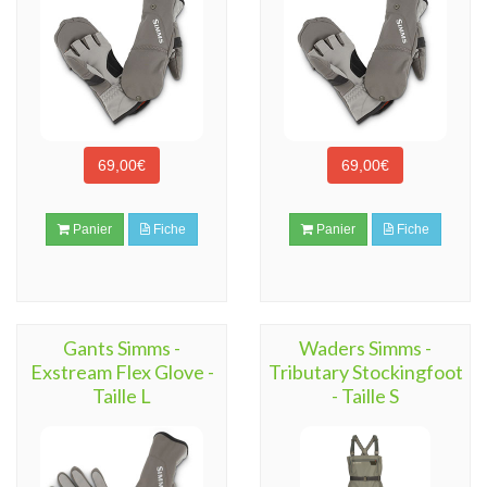
69,00€
69,00€
Panier
Fiche
Panier
Fiche
Gants Simms -
Waders Simms -
Exstream Flex Glove -
Tributary Stockingfoot
Taille L
- Taille S